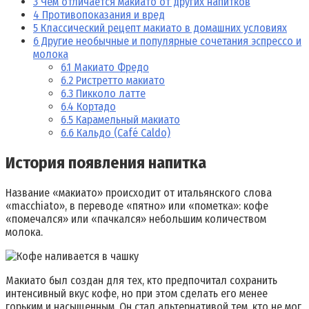
3
Чем отличается макиато от других напитков
4
Противопоказания и вред
5
Классический рецепт макиато в домашних условиях
6
Другие необычные и популярные сочетания эспрессо и
молока
6.1
Макиато Фредо
6.2
Ристретто макиато
6.3
Пикколо латте
6.4
Кортадо
6.5
Карамельный макиато
6.6
Кальдо (Café Caldo)
История появления напитка
Название «макиато» происходит от итальянского слова
«macchiato», в переводе «пятно» или «пометка»: кофе
«помечался» или «пачкался» небольшим количеством
молока.
Макиато был создан для тех, кто предпочитал сохранить
интенсивный вкус кофе, но при этом сделать его менее
горьким и насыщенным. Он стал альтернативой тем, кто не мог