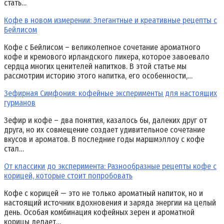
стать…
Кофе в новом измерении: Элегантные и креативные рецепты с
Бейлисом
Кофе с Бейлисом – великолепное сочетание ароматного
кофе и кремового ирландского ликера, которое завоевало
сердца многих ценителей напитков. В этой статье мы
рассмотрим историю этого напитка, его особенности,…
Зефирная Симфония: кофейные эксперименты для настоящих
гурманов
Зефир и кофе – два понятия, казалось бы, далеких друг от
друга, но их совмещение создает удивительное сочетание
вкусов и ароматов. В последние годы маршмэллоу с кофе
стал…
От классики до эксперимента: Разнообразные рецепты кофе с
корицей, которые стоит попробовать
Кофе с корицей — это не только ароматный напиток, но и
настоящий источник вдохновения и заряда энергии на целый
день. Особая комбинация кофейных зерен и ароматной
корицы делает…