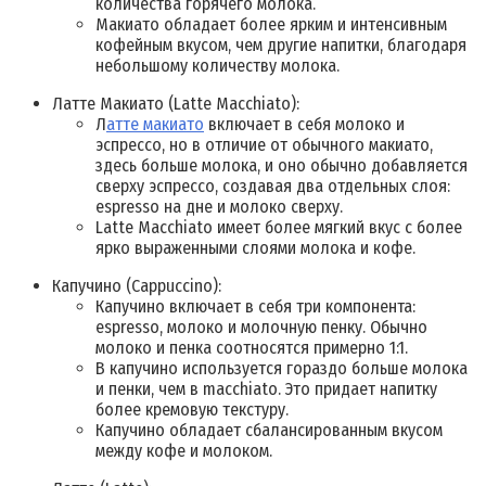
количества горячего молока.
Макиато обладает более ярким и интенсивным
кофейным вкусом, чем другие напитки, благодаря
небольшому количеству молока.
Латте Макиато (Latte Macchiato):
Л
атте макиато
включает в себя молоко и
эспрессо, но в отличие от обычного макиато,
здесь больше молока, и оно обычно добавляется
сверху эспрессо, создавая два отдельных слоя:
espresso на дне и молоко сверху.
Latte Macchiato имеет более мягкий вкус с более
ярко выраженными слоями молока и кофе.
Капучино (Cappuccino):
Капучино включает в себя три компонента:
espresso, молоко и молочную пенку. Обычно
молоко и пенка соотносятся примерно 1:1.
В капучино используется гораздо больше молока
и пенки, чем в macchiato. Это придает напитку
более кремовую текстуру.
Капучино обладает сбалансированным вкусом
между кофе и молоком.