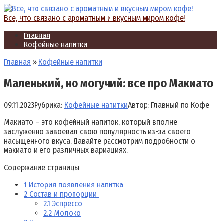
Перейти
к
Все, что связано с ароматным и вкусным миром кофе!
контенту
Главная
Кофейные напитки
Главная
»
Кофейные напитки
Маленький, но могучий: все про Макиато
09.11.2023
Рубрика:
Кофейные напитки
Автор:
Главный по Кофе
Макиато – это кофейный напиток, который вполне
заслуженно завоевал свою популярность из-за своего
насыщенного вкуса. Давайте рассмотрим подробности о
макиато и его различных вариациях.
Содержание страницы
1
История появления напитка
2
Состав и пропорции
2.1
Эспрессо
2.2
Молоко