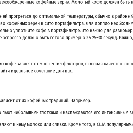
свежеобжаренные кофейные зерна. Молотый кофе должен быть н
 ей прогреться до оптимальной температуры, обычно в районе 9
во кофейных зерен в сито портафильтра. Для доппио необходим
ельно уплотните кофе в портафильтре. Это важно для равномер
е эспрессо должно быть готово примерно за 25-30 секунд. Важн
во кофе зависят от множества факторов, включая качество коф
найти идеальное сочетание для вас.
зависит от их кофейных традиций. Например:
о пьют небольшими глотками и наслаждаются его интенсивным в
авляют к нему молоко или сливки. Кроме того, в США популярны