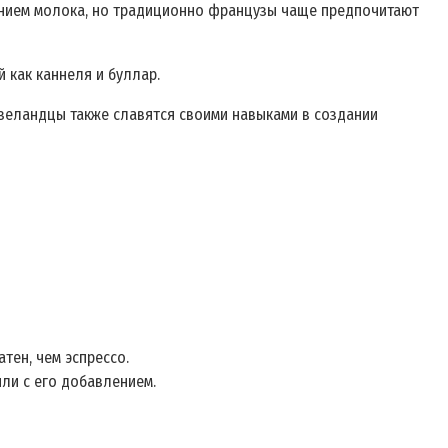
лением молока, но традиционно французы чаще предпочитают
 как каннеля и буллар.
зеландцы также славятся своими навыками в создании
тен, чем эспрессо.
или с его добавлением.