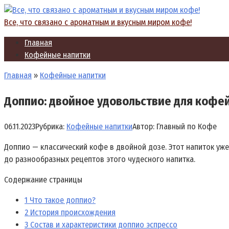
Перейти
к
Все, что связано с ароматным и вкусным миром кофе!
контенту
Главная
Кофейные напитки
Главная
»
Кофейные напитки
Доппио: двойное удовольствие для кофей
06.11.2023
Рубрика:
Кофейные напитки
Автор:
Главный по Кофе
Доппио — классический кофе в двойной дозе. Этот напиток уже 
до разнообразных рецептов этого чудесного напитка.
Содержание страницы
1
Что такое доппио?
2
История происхождения
3
Состав и характеристики доппио эспрессо