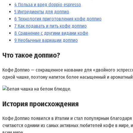
4
Польза и вред doppio espresso
5
Ингредиенты для доппио
6
Технология приготовления кофе доппио
7
Как подавать и пить кофе доппио
8
Сравнение с другими видами кофе
9
Необычные вариации доппио
Что такое доппио?
Кофе Доппио — сокращенное название для «двойного эспресс
одной чашке,
поэтому напиток более насыщенный и ароматный 
История происхождения
Кофе Доппио появился в Италии и стал популярным благодаря 
считаются одними из самых активных любителей кофе в мире, 
всем мире.